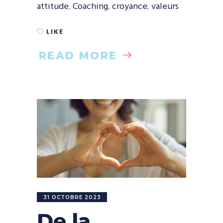
attitude
,
Coaching
,
croyance
,
valeurs
LIKE
READ MORE
31 OCTOBRE 2023
De la