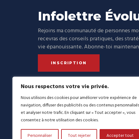
Infolettre Évol
Rejoins ma communauté de personnes moti
recevras des conseils pratiques, des strat
vie épanouissante. Abonne-toi maintenant 
INSCRIPTION
Nous respectons votre vie privée.
Nous utilisons des cookies pour améliorer votre expérience de
navigation, diffuser des publicités ou des contenus personnalisé
L’évolut
et analyser notre trafic. En cliquant sur « Tout accepter », vous
améliora
consentez à notre utilisation des cookies.
nouvelles
LinkedIn
Facebook
https://www.instagram.co
YouTube
TikTok
plusieur
Personnaliser
Tout rejeter
Accepter tout