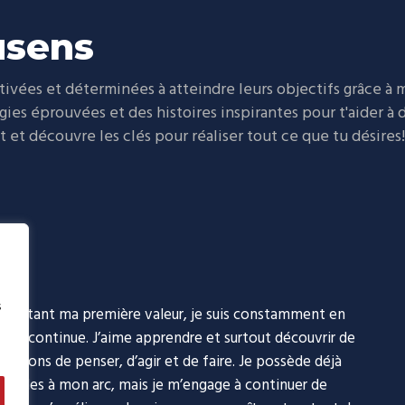
usens
vées et déterminées à atteindre leurs objectifs grâce à
égies éprouvées et des histoires inspirantes pour t'aider à
et découvre les clés pour réaliser tout ce que tu désires!
s
ion étant ma première valeur, je suis constamment en
tion continue. J’aime apprendre et surtout découvrir de
 façons de penser, d’agir et de faire. Je possède déjà
m/evolusens.coaching.conseil/
s cordes à mon arc, mais je m’engage à continuer de