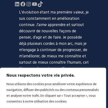
LinkedIn
Facebook
https://www.instagram.com/evol
YouTube
TikTok
L’évolution étant ma première valeur, je
suis constamment en amélioration
continue. J’aime apprendre et surtout
découvrir de nouvelles façons de
penser, d’agir et de faire. Je possède
déjà plusieurs cordes à mon arc, mais je
m’engage à continuer de progresser, de
m’améliorer, de mieux me connaître et
surtout de mieux connaître l’humain, cet
être complexe et merveilleux.
Nous respectons votre vie privée.
Accueil
Approche
Coaching
Nous utilisons des cookies pour améliorer votre expérience de
Blogue
Podcast
À propos
navigation, diffuser des publicités ou des contenus personnalisés
Contact
et analyser notre trafic. En cliquant sur « Tout accepter », vous
consentez à notre utilisation des cookies.