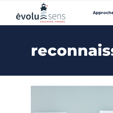
Approch
reconnais