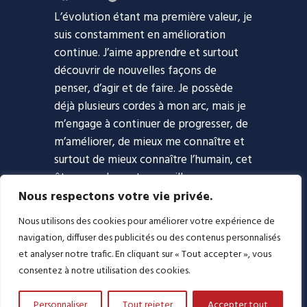
L’évolution étant ma première valeur, je
suis constamment en amélioration
continue. J’aime apprendre et surtout
découvrir de nouvelles façons de
penser, d’agir et de faire. Je possède
déjà plusieurs cordes à mon arc, mais je
m’engage à continuer de progresser, de
m’améliorer, de mieux me connaître et
surtout de mieux connaître l’humain, cet
être complexe et merveilleux.
Nous respectons votre vie privée.
Accueil
Approche
Coaching
Nous utilisons des cookies pour améliorer votre expérience de
Blogue
Podcast
À propos
navigation, diffuser des publicités ou des contenus personnalisés
Contact
et analyser notre trafic. En cliquant sur « Tout accepter », vous
consentez à notre utilisation des cookies.
514 572-8416
Personnaliser
Tout rejeter
Accepter tout