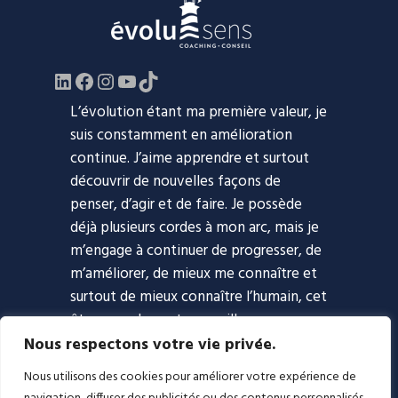
LinkedIn
Facebook
https://www.instagram.com/evol
YouTube
TikTok
L’évolution étant ma première valeur, je
suis constamment en amélioration
continue. J’aime apprendre et surtout
découvrir de nouvelles façons de
penser, d’agir et de faire. Je possède
déjà plusieurs cordes à mon arc, mais je
m’engage à continuer de progresser, de
m’améliorer, de mieux me connaître et
surtout de mieux connaître l’humain, cet
être complexe et merveilleux.
Nous respectons votre vie privée.
Accueil
Approche
Coaching
Nous utilisons des cookies pour améliorer votre expérience de
Blogue
Podcast
À propos