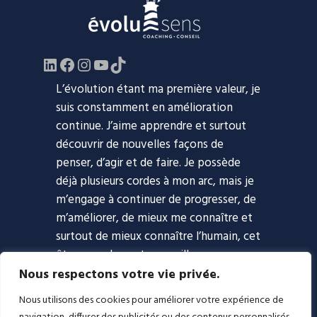
LinkedIn
Facebook
https://www.instagram.com/evol
YouTube
TikTok
L’évolution étant ma première valeur, je
suis constamment en amélioration
continue. J’aime apprendre et surtout
découvrir de nouvelles façons de
penser, d’agir et de faire. Je possède
déjà plusieurs cordes à mon arc, mais je
m’engage à continuer de progresser, de
m’améliorer, de mieux me connaître et
surtout de mieux connaître l’humain, cet
être complexe et merveilleux.
Nous respectons votre vie privée.
Accueil
Approche
Coaching
Nous utilisons des cookies pour améliorer votre expérience de
Blogue
Podcast
À propos