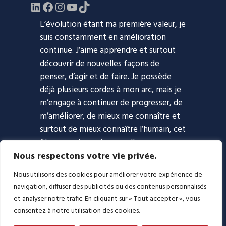
LinkedIn
Facebook
https://www.instagram.com/evol
YouTube
TikTok
L’évolution étant ma première valeur, je
suis constamment en amélioration
continue. J’aime apprendre et surtout
découvrir de nouvelles façons de
penser, d’agir et de faire. Je possède
déjà plusieurs cordes à mon arc, mais je
m’engage à continuer de progresser, de
m’améliorer, de mieux me connaître et
surtout de mieux connaître l’humain, cet
être complexe et merveilleux.
Nous respectons votre vie privée.
Accueil
Approche
Coaching
Nous utilisons des cookies pour améliorer votre expérience de
Blogue
Podcast
À propos
navigation, diffuser des publicités ou des contenus personnalisés
Contact
et analyser notre trafic. En cliquant sur « Tout accepter », vous
consentez à notre utilisation des cookies.