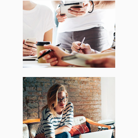
Fresh Start
BRANDING
FEATURES
Places
BRANDING
FEATURES