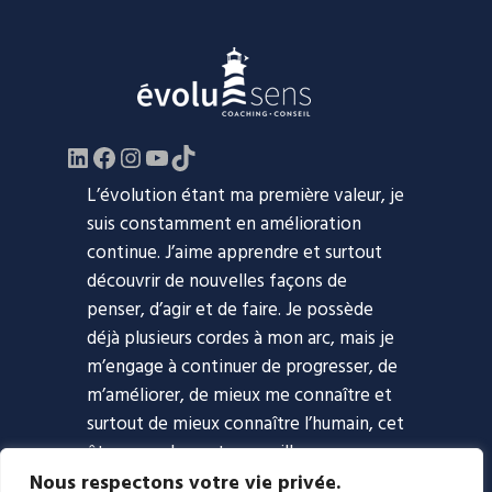
LinkedIn
Facebook
https://www.instagram.com/evol
YouTube
TikTok
L’évolution étant ma première valeur, je
suis constamment en amélioration
continue. J’aime apprendre et surtout
découvrir de nouvelles façons de
penser, d’agir et de faire. Je possède
déjà plusieurs cordes à mon arc, mais je
m’engage à continuer de progresser, de
m’améliorer, de mieux me connaître et
surtout de mieux connaître l’humain, cet
être complexe et merveilleux.
Nous respectons votre vie privée.