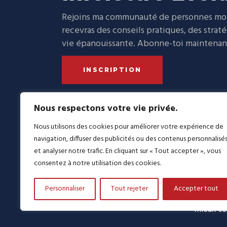
Rejoins ma communauté de personnes moti
recevras des conseils pratiques, des strat
vie épanouissante. Abonne-toi maintenant 
INSCRIPTION
Nous respectons votre vie privée.
Nous utilisons des cookies pour améliorer votre expérience de
navigation, diffuser des publicités ou des contenus personnalisé
L’évolut
et analyser notre trafic. En cliquant sur « Tout accepter », vous
améliora
consentez à notre utilisation des cookies.
nouvelles
LinkedIn
Facebook
https://www.instagram.co
YouTube
TikTok
plusieur
Personnaliser
Tout rejeter
Accepter tout
progress
mieux co