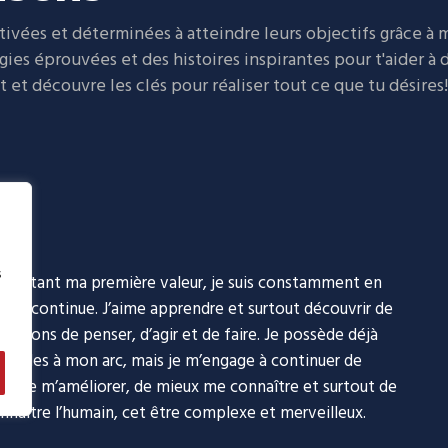
vées et déterminées à atteindre leurs objectifs grâce à
égies éprouvées et des histoires inspirantes pour t'aider à
et découvre les clés pour réaliser tout ce que tu désires!
s
ion étant ma première valeur, je suis constamment en
tion continue. J’aime apprendre et surtout découvrir de
 façons de penser, d’agir et de faire. Je possède déjà
m/evolusens.coaching.conseil/
s cordes à mon arc, mais je m’engage à continuer de
er, de m’améliorer, de mieux me connaître et surtout de
nnaître l’humain, cet être complexe et merveilleux.