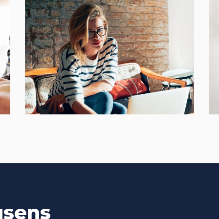
Places
BRANDING
FEATURES
usens