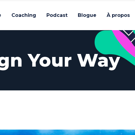
e
Coaching
Podcast
Blogue
À propos
gn Your Way