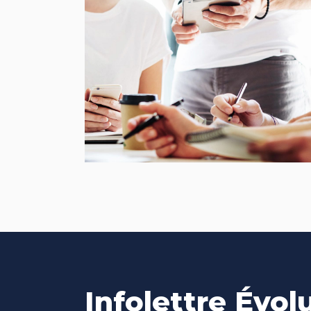
Fresh Start
BRANDING
FEATURES
Infolettre Évol