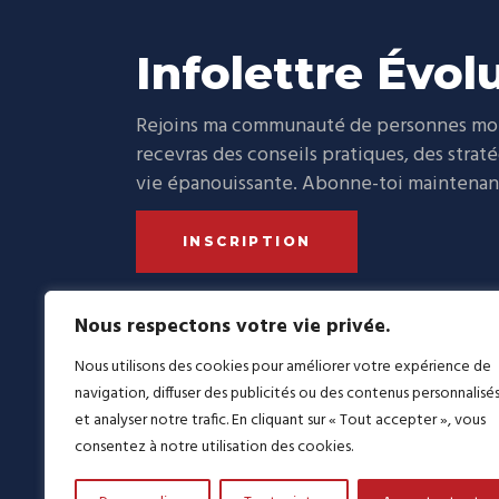
Infolettre Évol
Rejoins ma communauté de personnes moti
recevras des conseils pratiques, des strat
vie épanouissante. Abonne-toi maintenant 
INSCRIPTION
Nous respectons votre vie privée.
Nous utilisons des cookies pour améliorer votre expérience de
navigation, diffuser des publicités ou des contenus personnalisé
L’évolut
et analyser notre trafic. En cliquant sur « Tout accepter », vous
améliora
consentez à notre utilisation des cookies.
nouvelles
LinkedIn
Facebook
https://www.instagram.co
YouTube
TikTok
plusieur