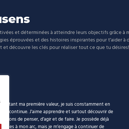
usens
vées et déterminées à atteindre leurs objectifs grâce à
égies éprouvées et des histoires inspirantes pour t'aider à
et découvre les clés pour réaliser tout ce que tu désires!
s
ion étant ma première valeur, je suis constamment en
tion continue. J’aime apprendre et surtout découvrir de
 façons de penser, d’agir et de faire. Je possède déjà
m/evolusens.coaching.conseil/
s cordes à mon arc, mais je m’engage à continuer de